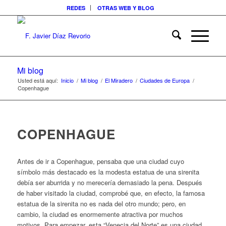
REDES
OTRAS WEB Y BLOG
Mi blog
Usted está aquí:
Inicio
/
Mi blog
/
El Miradero
/
Ciudades de Europa
/
Copenhague
COPENHAGUE
Antes de ir a Copenhague, pensaba que una ciudad cuyo
símbolo más destacado es la modesta estatua de una sirenita
debía ser aburrida y no merecería demasiado la pena. Después
de haber visitado la ciudad, comprobé que, en efecto, la famosa
estatua de la sirenita no es nada del otro mundo; pero, en
cambio, la ciudad es enormemente atractiva por muchos
motivos. Para empezar, esta “Venecia del Norte” es una ciudad