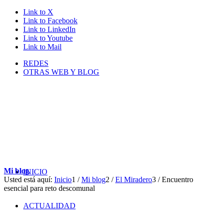
Link to X
Link to Facebook
Link to LinkedIn
Link to Youtube
Link to Mail
REDES
OTRAS WEB Y BLOG
Mi blog
INICIO
Usted está aquí:
Inicio
1
/
Mi blog
2
/
El Miradero
3
/
Encuentro
esencial para reto descomunal
ACTUALIDAD