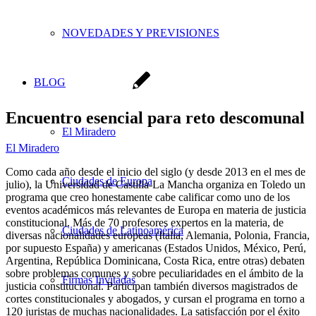
NOVEDADES Y PREVISIONES
BLOG
Encuentro esencial para reto descomunal
El Miradero
El Miradero
Como cada año desde el inicio del siglo (y desde 2013 en el mes de
Ciudades de Europa
julio), la Universidad de Castilla-La Mancha organiza en Toledo un
programa que creo honestamente cabe calificar como uno de los
eventos académicos más relevantes de Europa en materia de justicia
constitucional. Más de 70 profesores expertos en la materia, de
Ciudades de Latinoamérica
diversas nacionalidades europeas (Italia, Alemania, Polonia, Francia,
por supuesto España) y americanas (Estados Unidos, México, Perú,
Argentina, República Dominicana, Costa Rica, entre otras) debaten
sobre problemas comunes y sobre peculiaridades en el ámbito de la
Firmas Invitadas
justicia constitucional. Participan también diversos magistrados de
cortes constitucionales y abogados, y cursan el programa en torno a
120 juristas de muchas nacionalidades. La satisfacción por el éxito