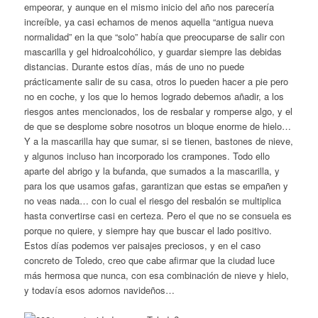
empeorar, y aunque en el mismo inicio del año nos parecería
increíble, ya casi echamos de menos aquella “antigua nueva
normalidad” en la que “solo” había que preocuparse de salir con
mascarilla y gel hidroalcohólico, y guardar siempre las debidas
distancias. Durante estos días, más de uno no puede
prácticamente salir de su casa, otros lo pueden hacer a pie pero
no en coche, y los que lo hemos logrado debemos añadir, a los
riesgos antes mencionados, los de resbalar y romperse algo, y el
de que se desplome sobre nosotros un bloque enorme de hielo…
Y a la mascarilla hay que sumar, si se tienen, bastones de nieve,
y algunos incluso han incorporado los crampones. Todo ello
aparte del abrigo y la bufanda, que sumados a la mascarilla, y
para los que usamos gafas, garantizan que estas se empañen y
no veas nada… con lo cual el riesgo del resbalón se multiplica
hasta convertirse casi en certeza. Pero el que no se consuela es
porque no quiere, y siempre hay que buscar el lado positivo.
Estos días podemos ver paisajes preciosos, y en el caso
concreto de Toledo, creo que cabe afirmar que la ciudad luce
más hermosa que nunca, con esa combinación de nieve y hielo,
y todavía esos adornos navideños…