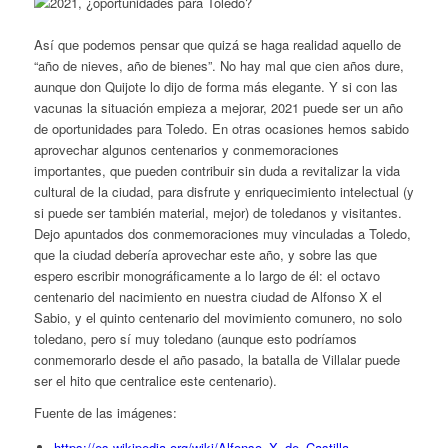
Así que podemos pensar que quizá se haga realidad aquello de
“año de nieves, año de bienes”. No hay mal que cien años dure,
aunque don Quijote lo dijo de forma más elegante. Y si con las
vacunas la situación empieza a mejorar, 2021 puede ser un año
de oportunidades para Toledo. En otras ocasiones hemos sabido
aprovechar algunos centenarios y conmemoraciones
importantes, que pueden contribuir sin duda a revitalizar la vida
cultural de la ciudad, para disfrute y enriquecimiento intelectual (y
si puede ser también material, mejor) de toledanos y visitantes.
Dejo apuntados dos conmemoraciones muy vinculadas a Toledo,
que la ciudad debería aprovechar este año, y sobre las que
espero escribir monográficamente a lo largo de él: el octavo
centenario del nacimiento en nuestra ciudad de Alfonso X el
Sabio, y el quinto centenario del movimiento comunero, no solo
toledano, pero sí muy toledano (aunque esto podríamos
conmemorarlo desde el año pasado, la batalla de Villalar puede
ser el hito que centralice este centenario).
Fuente de las imágenes:
https://es.wikipedia.org/wiki/Alfonso_X_de_Castilla