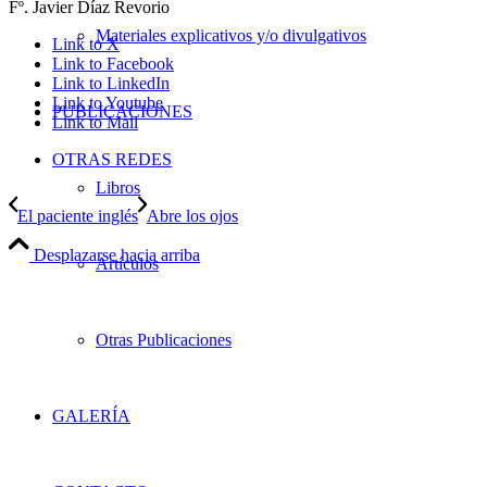
Fº. Javier Díaz Revorio
Materiales explicativos y/o divulgativos
Link to X
Link to Facebook
Link to LinkedIn
Link to Youtube
PUBLICACIONES
Link to Mail
OTRAS REDES
Libros
El paciente inglés
Abre los ojos
Desplazarse hacia arriba
Artículos
Otras Publicaciones
GALERÍA