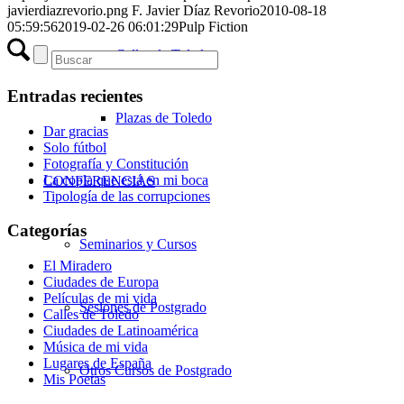
javierdiazrevorio.png
F. Javier Díaz Revorio
2010-08-18
05:59:56
2019-02-26 06:01:29
Pulp Fiction
Calles de Toledo
Entradas recientes
Plazas de Toledo
Dar gracias
Solo fútbol
Fotografía y Constitución
La copla que está en mi boca
CONFERENCIAS
Tipología de las corrupciones
Categorías
Seminarios y Cursos
El Miradero
Ciudades de Europa
Películas de mi vida
Sesiones de Postgrado
Calles de Toledo
Ciudades de Latinoamérica
Música de mi vida
Lugares de España
Otros Cursos de Postgrado
Mis Poetas