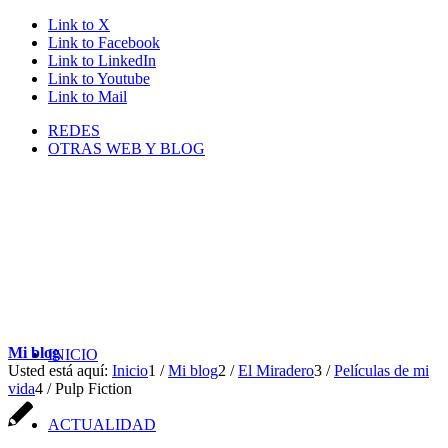
Link to X
Link to Facebook
Link to LinkedIn
Link to Youtube
Link to Mail
REDES
OTRAS WEB Y BLOG
Mi blog
INICIO
Usted está aquí:
Inicio
1
/
Mi blog
2
/
El Miradero
3
/
Películas de mi
vida
4
/
Pulp Fiction
ACTUALIDAD