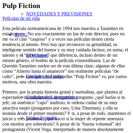
Pulp Fiction
NOVEDADES Y PREVISIONES
Películas de mi vida
Esta película norteamericana de 1994 nos muestra a Tarantino en
estado puro. No soy exactamente un fan de este director, pues no
BLOG
me va el cine “casposo” y a veces sus películas tienen cierta
tendencia al mismo. Pero hay que reconocer su genialidad, su
inteligente sentido del humor y su muy cuidada factura, en suma, el
talento y el “saber hacer” que diferencia, incluso dentro de un
El Miradero
mismo género, el bodrio de la película extraordinaria. Las de
Quentin Tarantino suelen ser de esta última clase, algunas de ellas
como “Abierto hasta el amanecer” son realmente películas “de
Ciudades de Europa
culto”, pero creo que entre todas ellas “Pulp Fiction” es, por varios
motivos, una obra maestra.
Primero, por la propia historia genial y surrealista, que plantea al
Ciudades de Latinoamérica
espectador inmediatamente la siguiente pregunta: ¿qué harías si tu
jefe, un auténtico “capo” mafioso, te ordena cuidar de su muy
atractiva mujer (pongamos por caso, Uma Thurman), y ella se
insinúa desde el primer momento? Y si, a pesar de todo, mantienes el
Firmas Invitadas
juicio y eres prudente, ¿qué hacer si la mujer de repente amenaza
con morirse por sobredosis? A pesar de la “buena voluntad” del
protagonista (Vicent Vega, interpretado de manera absolutamente