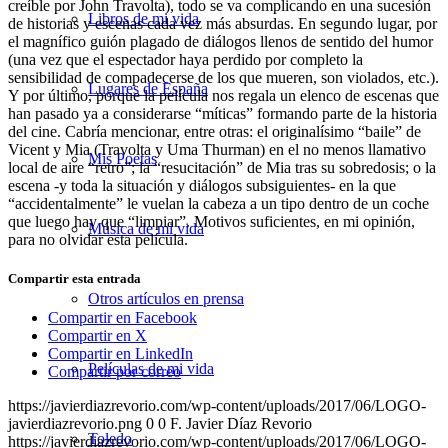
creíble por John Travolta), todo se va complicando en una sucesión
Libros de mi vida
de historias y escenas cada vez más absurdas. En segundo lugar, por
el magnífico guión plagado de diálogos llenos de sentido del humor
(una vez que el espectador haya perdido por completo la
sensibilidad de compadecerse de los que mueren, son violados, etc.).
Lugares de España
Y por último, porque la película nos regala un elenco de escenas que
han pasado ya a considerarse “míticas” formando parte de la historia
del cine. Cabría mencionar, entre otras: el originalísimo “baile” de
Vicent y Mia (Travolta y Uma Thurman) en el no menos llamativo
Mis Poetas
local de aire “retro”; la “resucitación” de Mia tras su sobredosis; o la
escena -y toda la situación y diálogos subsiguientes- en la que
“accidentalmente” le vuelan la cabeza a un tipo dentro de un coche
que luego hay que “limpiar”. Motivos suficientes, en mi opinión,
Música de mi vida
para no olvidar esta película.
Compartir esta entrada
Otros artículos en prensa
Compartir en Facebook
Compartir en X
Compartir en LinkedIn
Películas de mi vida
Compartir por correo
https://javierdiazrevorio.com/wp-content/uploads/2017/06/LOGO-
javierdiazrevorio.png
0
0
F. Javier Díaz Revorio
Toledo
https://javierdiazrevorio.com/wp-content/uploads/2017/06/LOGO-