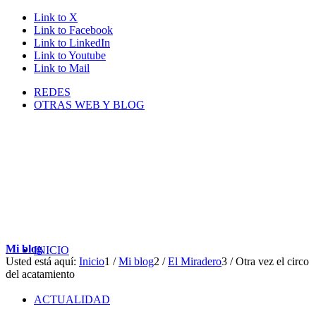
Link to X
Link to Facebook
Link to LinkedIn
Link to Youtube
Link to Mail
REDES
OTRAS WEB Y BLOG
Mi blog
INICIO
Usted está aquí:
Inicio
1
/
Mi blog
2
/
El Miradero
3
/
Otra vez el circo
del acatamiento
ACTUALIDAD