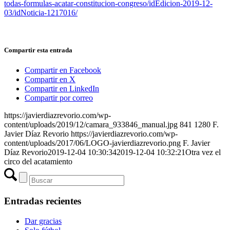
todas-formulas-acatar-constitucion-congreso/idEdicion-2019-12-
03/idNoticia-1217016/
Compartir esta entrada
Compartir en Facebook
Compartir en X
Compartir en LinkedIn
Compartir por correo
https://javierdiazrevorio.com/wp-
content/uploads/2019/12/camara_933846_manual.jpg
841
1280
F.
Javier Díaz Revorio
https://javierdiazrevorio.com/wp-
content/uploads/2017/06/LOGO-javierdiazrevorio.png
F. Javier
Díaz Revorio
2019-12-04 10:30:34
2019-12-04 10:32:21
Otra vez el
circo del acatamiento
Entradas recientes
Dar gracias