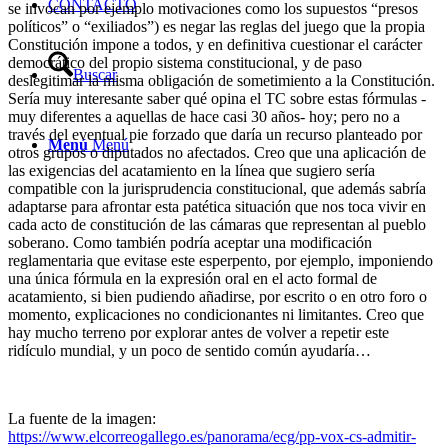
CONTACTO
se invocan por ejemplo motivaciones como los supuestos “presos
políticos” o “exiliados”) es negar las reglas del juego que la propia
Constitución impone a todos, y en definitiva cuestionar el carácter
democrático del propio sistema constitucional, y de paso
Buscar
deslegitimar la misma obligación de sometimiento a la Constitución.
Sería muy interesante saber qué opina el TC sobre estas fórmulas -
muy diferentes a aquellas de hace casi 30 años- hoy; pero no a
través del eventual pie forzado que daría un recurso planteado por
Menú
Menú
otros grupos o diputados no afectados. Creo que una aplicación de
las exigencias del acatamiento en la línea que sugiero sería
compatible con la jurisprudencia constitucional, que además sabría
adaptarse para afrontar esta patética situación que nos toca vivir en
cada acto de constitución de las cámaras que representan al pueblo
soberano. Como también podría aceptar una modificación
reglamentaria que evitase este esperpento, por ejemplo, imponiendo
una única fórmula en la expresión oral en el acto formal de
acatamiento, si bien pudiendo añadirse, por escrito o en otro foro o
momento, explicaciones no condicionantes ni limitantes. Creo que
hay mucho terreno por explorar antes de volver a repetir este
ridículo mundial, y un poco de sentido común ayudaría…
La fuente de la imagen:
https://www.elcorreogallego.es/panorama/ecg/pp-vox-cs-admitir-