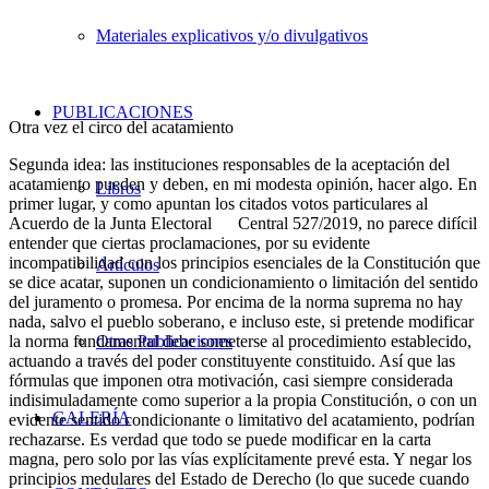
Materiales explicativos y/o divulgativos
PUBLICACIONES
Otra vez el circo del acatamiento
Segunda idea: las instituciones responsables de la aceptación del
acatamiento pueden y deben, en mi modesta opinión, hacer algo. En
Libros
primer lugar, y como apuntan los citados votos particulares al
Acuerdo de la Junta Electoral Central 527/2019, no parece difícil
entender que ciertas proclamaciones, por su evidente
incompatibilidad con los principios esenciales de la Constitución que
Artículos
se dice acatar, suponen un condicionamiento o limitación del sentido
del juramento o promesa. Por encima de la norma suprema no hay
nada, salvo el pueblo soberano, e incluso este, si pretende modificar
la norma fundamental debe someterse al procedimiento establecido,
Otras Publicaciones
actuando a través del poder constituyente constituido. Así que las
fórmulas que imponen otra motivación, casi siempre considerada
indisimuladamente como superior a la propia Constitución, o con un
GALERÍA
evidente sentido condicionante o limitativo del acatamiento, podrían
rechazarse. Es verdad que todo se puede modificar en la carta
magna, pero solo por las vías explícitamente prevé esta. Y negar los
principios medulares del Estado de Derecho (lo que sucede cuando