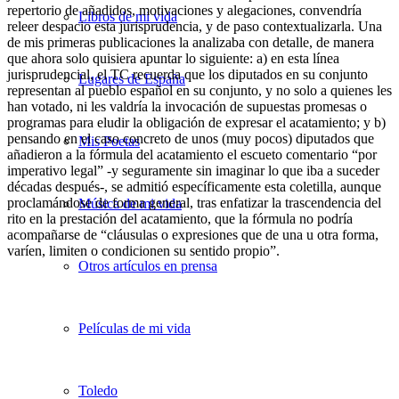
repertorio de añadidos, motivaciones y alegaciones, convendría
Libros de mi vida
releer despacio esta jurisprudencia, y de paso contextualizarla. Una
de mis primeras publicaciones la analizaba con detalle, de manera
que ahora solo quisiera apuntar lo siguiente: a) en esta línea
jurisprudencial, el TC recuerda que los diputados en su conjunto
Lugares de España
representan al pueblo español en su conjunto, y no solo a quienes les
han votado, ni les valdría la invocación de supuestas promesas o
programas para eludir la obligación de expresar el acatamiento; y b)
pensando en el caso concreto de unos (muy pocos) diputados que
Mis Poetas
añadieron a la fórmula del acatamiento el escueto comentario “por
imperativo legal” -y seguramente sin imaginar lo que iba a suceder
décadas después-, se admitió específicamente esta coletilla, aunque
proclamándose de forma general, tras enfatizar la trascendencia del
Música de mi vida
rito en la prestación del acatamiento, que la fórmula no podría
acompañarse de “cláusulas o expresiones que de una u otra forma,
varíen, limiten o condicionen su sentido propio”.
Otros artículos en prensa
Películas de mi vida
Toledo