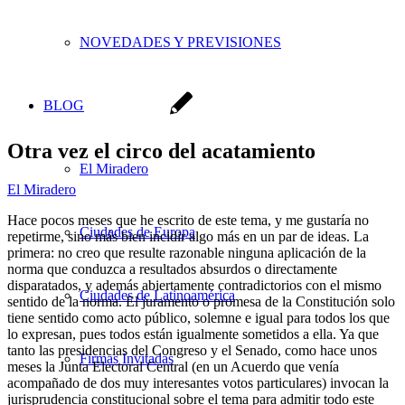
NOVEDADES Y PREVISIONES
BLOG
Otra vez el circo del acatamiento
El Miradero
El Miradero
Hace pocos meses que he escrito de este tema, y me gustaría no
Ciudades de Europa
repetirme, sino más bien incidir algo más en un par de ideas. La
primera: no creo que resulte razonable ninguna aplicación de la
norma que conduzca a resultados absurdos o directamente
disparatados, y además abiertamente contradictorios con el mismo
Ciudades de Latinoamérica
sentido de la norma. El juramento o promesa de la Constitución solo
tiene sentido como acto público, solemne e igual para todos los que
lo expresan, pues todos están igualmente sometidos a ella. Ya que
tanto las presidencias del Congreso y el Senado, como hace unos
Firmas Invitadas
meses la Junta Electoral Central (en un Acuerdo que venía
acompañado de dos muy interesantes votos particulares) invocan la
jurisprudencia constitucional sobre el tema para admitir todo este