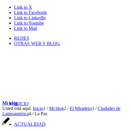
Link to X
Link to Facebook
Link to LinkedIn
Link to Youtube
Link to Mail
REDES
OTRAS WEB Y BLOG
Mi blog
INICIO
Usted está aquí:
Inicio
1
/
Mi blog
2
/
El Miradero
3
/
Ciudades de
Latinoamérica
4
/
La Paz
ACTUALIDAD