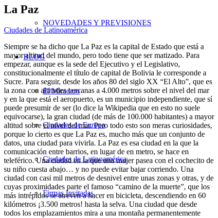
La Paz
NOVEDADES Y PREVISIONES
Ciudades de Latinoamérica
Siempre se ha dicho que La Paz es la capital de Estado que está a
mayor altitud del mundo, pero todo tiene que ser matizado. Para
BLOG
empezar, aunque es la sede del Ejecutivo y el Legislativo,
constitucionalmente el título de capital de Bolivia le corresponde a
Sucre. Para seguir, desde los años 80 del siglo XX “El Alto”, que es
la zona con altitudes cercanas a 4.000 metros sobre el nivel del mar
El Miradero
y en la que está el aeropuerto, es un municipio independiente, que sí
puede presumir de ser (lo dice la Wikipedia que en esto no suele
equivocarse), la gran ciudad (de más de 100.000 habitantes) a mayor
Ciudades de Europa
altitud sobre el nivel del mar. Pero todo esto son meras curiosidades,
porque lo cierto es que La Paz es, mucho más que un conjunto de
datos, una ciudad para vivirla. La Paz es esa ciudad en la que la
comunicación entre barrios, en lugar de en metro, se hace en
Ciudades de Latinoamérica
teleférico. Una ciudad en la que una mujer pasea con el cochecito de
su niño cuesta abajo… y no puede evitar bajar corriendo. Una
ciudad con casi mil metros de desnivel entre unas zonas y otras, y de
cuyas proximidades parte el famoso “camino de la muerte”, que los
Firmas Invitadas
más intrépidos se atreven a hacer en bicicleta, descendiendo en 60
kilómetros ¡3.500 metros! hasta la selva. Una ciudad que desde
todos los emplazamientos mira a una montaña permanentemente