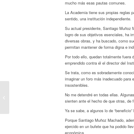
mucho más esas pautas comunes.
La Academia tiene sus propias reglas p
sentido, una institución independiente.
Su actual presidente, Santiago Muñoz M
logro de sus objetivos esenciales, ha i
diversas obras, y ha buscado, como sue
permitan mantener de forma digna e ind
Por todo ello, quedan totalmente fuera 
emprendido contra él el director del Inst
Se trata, como es sobradamente conocid
imaginar un foro más inadecuado para e
insostenibles.
No me detendré en todas ellas. Algunas
Juegos de trilero
sienten ante el hecho de que otras, de f
Ya se sabe, a algunos lo de “beneficio” 
Porque Santiago Muñoz Machado, además
ejercido en un bufete que ha podido ll
económica.