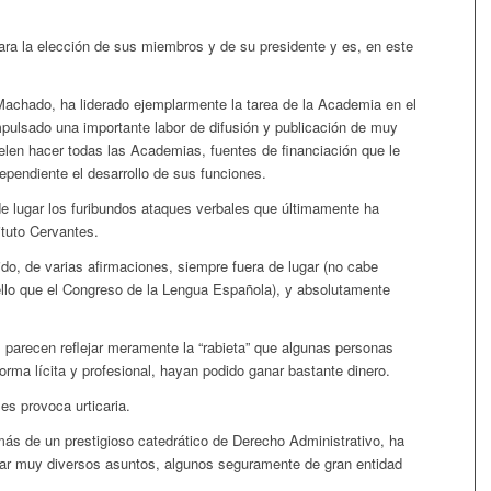
ara la elección de sus miembros y de su presidente y es, en este
achado, ha liderado ejemplarmente la tarea de la Academia en el
mpulsado una importante labor de difusión y publicación de muy
len hacer todas las Academias, fuentes de financiación que le
ependiente el desarrollo de sus funciones.
de lugar los furibundos ataques verbales que últimamente ha
ituto Cervantes.
o, de varias afirmaciones, siempre fuera de lugar (no cabe
llo que el Congreso de la Lengua Española), y absolutamente
 parecen reflejar meramente la “rabieta” que algunas personas
orma lícita y profesional, hayan podido ganar bastante dinero.
les provoca urticaria.
 de un prestigioso catedrático de Derecho Administrativo, ha
evar muy diversos asuntos, algunos seguramente de gran entidad