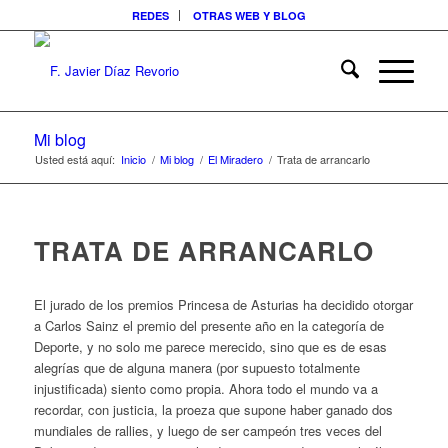
REDES
OTRAS WEB Y BLOG
Mi blog
Usted está aquí:
Inicio
/
Mi blog
/
El Miradero
/
Trata de arrancarlo
TRATA DE ARRANCARLO
El jurado de los premios Princesa de Asturias ha decidido otorgar
a Carlos Sainz el premio del presente año en la categoría de
Deporte, y no solo me parece merecido, sino que es de esas
alegrías que de alguna manera (por supuesto totalmente
injustificada) siento como propia. Ahora todo el mundo va a
recordar, con justicia, la proeza que supone haber ganado dos
mundiales de rallies, y luego de ser campeón tres veces del