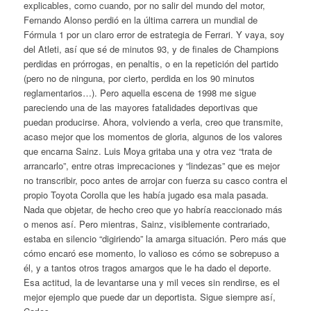
explicables, como cuando, por no salir del mundo del motor,
Fernando Alonso perdió en la última carrera un mundial de
Fórmula 1 por un claro error de estrategia de Ferrari. Y vaya, soy
del Atleti, así que sé de minutos 93, y de finales de Champions
perdidas en prórrogas, en penaltis, o en la repetición del partido
(pero no de ninguna, por cierto, perdida en los 90 minutos
reglamentarios…). Pero aquella escena de 1998 me sigue
pareciendo una de las mayores fatalidades deportivas que
puedan producirse. Ahora, volviendo a verla, creo que transmite,
acaso mejor que los momentos de gloria, algunos de los valores
que encarna Sainz. Luis Moya gritaba una y otra vez “trata de
arrancarlo”, entre otras imprecaciones y “lindezas” que es mejor
no transcribir, poco antes de arrojar con fuerza su casco contra el
propio Toyota Corolla que les había jugado esa mala pasada.
Nada que objetar, de hecho creo que yo habría reaccionado más
o menos así. Pero mientras, Sainz, visiblemente contrariado,
estaba en silencio “digiriendo” la amarga situación. Pero más que
cómo encaró ese momento, lo valioso es cómo se sobrepuso a
él, y a tantos otros tragos amargos que le ha dado el deporte.
Esa actitud, la de levantarse una y mil veces sin rendirse, es el
mejor ejemplo que puede dar un deportista. Sigue siempre así,