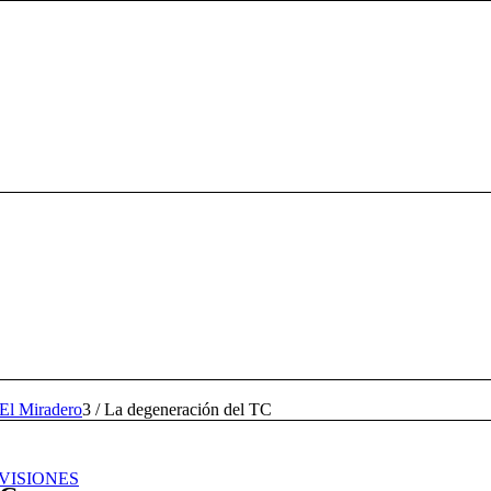
El Miradero
3
/
La degeneración del TC
VISIONES