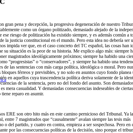
TC
 gran pena y decepción, la progresiva degeneración de nuestro Tribu
tablemente como un órgano politizado, demasiado alejado de la indepe
e ese riesgo de politización ha existido siempre, y es además común a t
e la justicia constitucional en el mundo. Pero esta idea no debería ser u
os impida ver que, en el caso concreto del TC español, las cosas han i
su situación es la peor de su historia. Me explico algo más: siempre 
poner magistrados ideológicamente próximos; siempre ha habido una cier
como “progresistas” o “conservadores”, y siempre ha habido una tendenc
nes de las sentencias con más carga política, ideológica o moral. Pero 
s bloques férreos y previsibles, y no solo en asuntos cuyo fondo planea
bién en aquellos cuya trascendencia política deriva solamente de la ident
rica
secuencias de la sentencia, pero no del fondo del asunto. Son demasiado
es mera casualidad. Y demasiadas consecuencias indeseables de ciertas
 tiene reparo en asumir.
asos ERE son otro hito más en este camino pernicioso del Tribunal. Ya l
nal, entre 7 magistrados que “causalmente” avalan siempre las tesis más
no o del partido, y cuatro en contra, empieza a ser sospechosa. Pero en 
nte por las consecuencias políticas de la decisión, sino porque el tribu