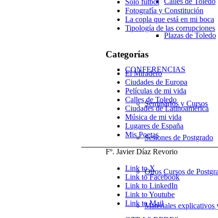
Calles de Toledo
Solo fútbol
Fotografía y Constitución
La copla que está en mi boca
Tipología de las corrupciones
Plazas de Toledo
Categorías
CONFERENCIAS
El Miradero
Ciudades de Europa
Películas de mi vida
Calles de Toledo
Seminarios y Cursos
Ciudades de Latinoamérica
Música de mi vida
Lugares de España
Mis Poetas
Sesiones de Postgrado
Fº. Javier Díaz Revorio
Link to X
Otros Cursos de Postgr
Link to Facebook
Link to LinkedIn
Link to Youtube
Link to Mail
Materiales explicativos 