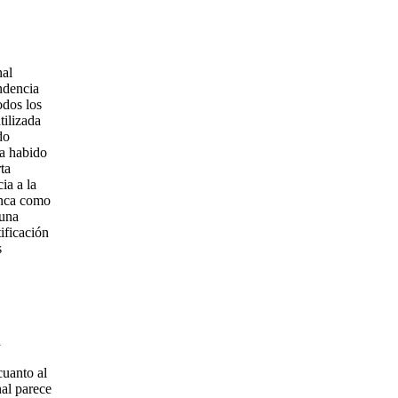
nal
ndencia
odos los
tilizada
do
ha habido
ta
ia a la
nunca como
 una
ificación
s
a
cuanto al
nal parece