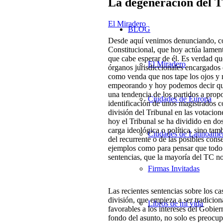
La degeneración del 
El Miradero
BLOG
Desde aquí venimos denunciando, con
Constitucional, que hoy actúa lamen
que cabe esperar de él. Es verdad qu
El Miradero
órganos jurisdiccionales encargados d
como venda que nos tape los ojos y n
empeorando y hoy podemos decir que 
una tendencia de los partidos a pro
Ciudades de Europa
identificación de unos magistrados 
división del Tribunal en las votacio
hoy el Tribunal se ha dividido en do
carga ideológica o política, sino tam
Ciudades de Latinoamé
del recurrente o de las posibles con
ejemplos como para pensar que todo 
sentencias, que la mayoría del TC no
Firmas Invitadas
Las recientes sentencias sobre los c
división, que empieza a ser tradicio
Libros de mi vida
favorables a los intereses del Gobier
fondo del asunto, no solo es preocupa