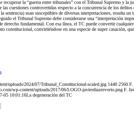
e recuperar la “guerra entre tribunales” con el Tribunal Supremo y la ju
las cuestiones controvertidas respecto a la concurrencia de los delitos
a sentencia) sean susceptibles de diversas interpretaciones, resulta un 
eguido el Tribunal Supremo debe considerarse una “interpretación impr
de derecho fundamental. Con esa línea, el TC puede convertir cualquier
nto constitucional, convirtiéndose en una especie de super casación, que
a
ntent/uploads/2024/07/Tribunal_Constitucional-scaled.jpg
1440
2560
F.
orio.com/wp-content/uploads/2017/06/LOGO-javierdiazrevorio.png
F. Ja
7-05 10:01:16
La degeneración del TC