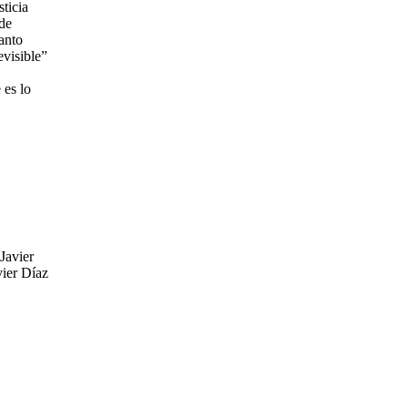
sticia
 de
tanto
evisible”
 es lo
 Javier
vier Díaz