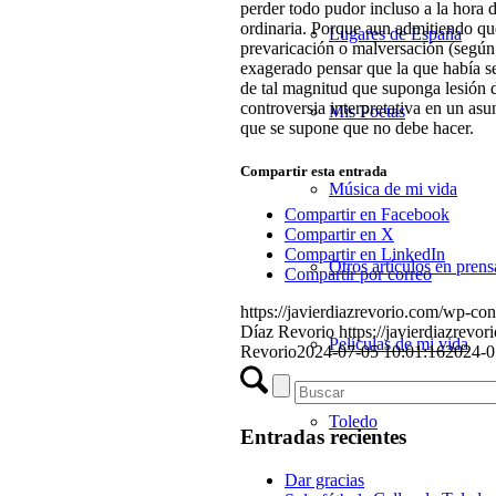
perder todo pudor incluso a la hora d
ordinaria. Porque aun admitiendo que 
Lugares de España
prevaricación o malversación (según l
exagerado pensar que la que había s
de tal magnitud que suponga lesión 
controversia interpretativa en un asu
Mis Poetas
que se supone que no debe hacer.
Compartir esta entrada
Música de mi vida
Compartir en Facebook
Compartir en X
Compartir en LinkedIn
Otros artículos en prens
Compartir por correo
https://javierdiazrevorio.com/wp-co
Díaz Revorio
https://javierdiazrev
Películas de mi vida
Revorio
2024-07-05 10:01:16
2024-0
Toledo
Entradas recientes
Dar gracias