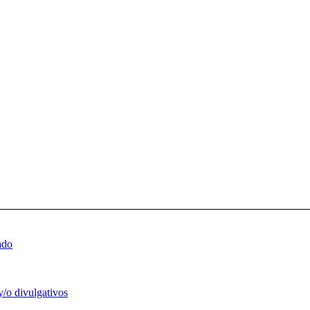
ado
y/o divulgativos