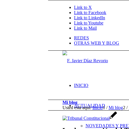
Link to X
Link to Facebook
Link to LinkedIn
Link to Youtube
Link to Mail
REDES
OTRAS WEB Y BLOG
INICIO
Mi blog
ACTUALIDAD
Usted está aquí:
Inicio
1
/
Mi blog
2
/
NOVEDADES Y PRE