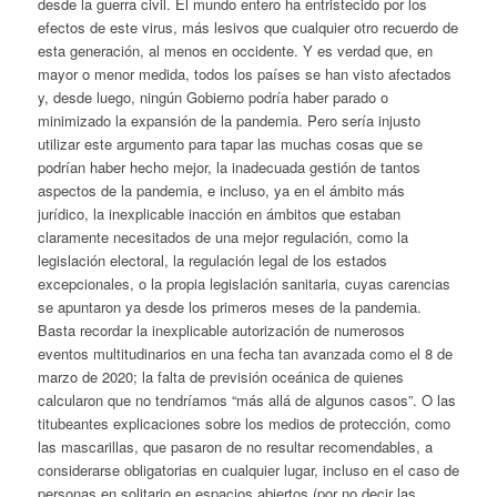
desde la guerra civil. El mundo entero ha entristecido por los
efectos de este virus, más lesivos que cualquier otro recuerdo de
esta generación, al menos en occidente. Y es verdad que, en
mayor o menor medida, todos los países se han visto afectados
y, desde luego, ningún Gobierno podría haber parado o
minimizado la expansión de la pandemia. Pero sería injusto
utilizar este argumento para tapar las muchas cosas que se
podrían haber hecho mejor, la inadecuada gestión de tantos
aspectos de la pandemia, e incluso, ya en el ámbito más
jurídico, la inexplicable inacción en ámbitos que estaban
claramente necesitados de una mejor regulación, como la
legislación electoral, la regulación legal de los estados
excepcionales, o la propia legislación sanitaria, cuyas carencias
se apuntaron ya desde los primeros meses de la pandemia.
Basta recordar la inexplicable autorización de numerosos
eventos multitudinarios en una fecha tan avanzada como el 8 de
marzo de 2020; la falta de previsión oceánica de quienes
calcularon que no tendríamos “más allá de algunos casos”. O las
titubeantes explicaciones sobre los medios de protección, como
las mascarillas, que pasaron de no resultar recomendables, a
considerarse obligatorias en cualquier lugar, incluso en el caso de
personas en solitario en espacios abiertos (por no decir las