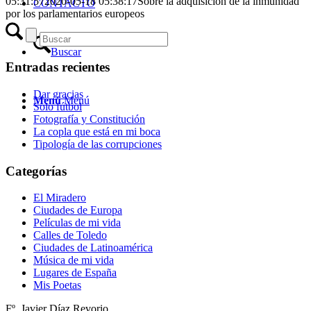
05:31:57
2020-05-18 05:38:17
Sobre la adquisición de la inmunidad
CONTACTO
por los parlamentarios europeos
Buscar
Entradas recientes
Dar gracias
Menú
Menú
Solo fútbol
Fotografía y Constitución
La copla que está en mi boca
Tipología de las corrupciones
Categorías
El Miradero
Ciudades de Europa
Películas de mi vida
Calles de Toledo
Ciudades de Latinoamérica
Música de mi vida
Lugares de España
Mis Poetas
Fº. Javier Díaz Revorio