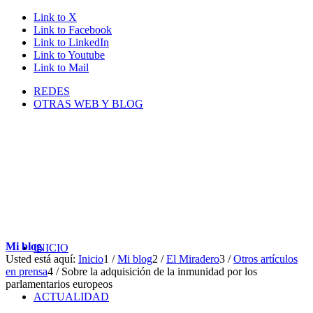
Link to X
Link to Facebook
Link to LinkedIn
Link to Youtube
Link to Mail
REDES
OTRAS WEB Y BLOG
Mi blog
INICIO
Usted está aquí:
Inicio
1
/
Mi blog
2
/
El Miradero
3
/
Otros artículos
en prensa
4
/
Sobre la adquisición de la inmunidad por los
parlamentarios europeos
ACTUALIDAD