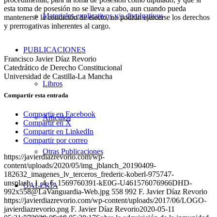
esta toma de posesión no se lleva a cabo, aun cuando pueda
Materiales explicativos y/o divulgativos
mantenerse la condición de electo, no podrán ejercerse los derechos
y prerrogativas inherentes al cargo.
PUBLICACIONES
Francisco Javier Díaz Revorio
Catedrático de Derecho Constitucional
Universidad de Castilla-La Mancha
Libros
Compartir esta entrada
Compartir en Facebook
Artículos
Compartir en X
Compartir en LinkedIn
Compartir por correo
Otras Publicaciones
https://javierdiazrevorio.com/wp-
content/uploads/2020/05/img_jblanch_20190409-
182632_imagenes_lv_terceros_frederic-koberl-975747-
unsplash_1_4_6_1569760391-kE0G-U461576076966DHD-
GALERÍA
992x558@LaVanguardia-Web.jpg
558
992
F. Javier Díaz Revorio
https://javierdiazrevorio.com/wp-content/uploads/2017/06/LOGO-
javierdiazrevorio.png
F. Javier Díaz Revorio
2020-05-11