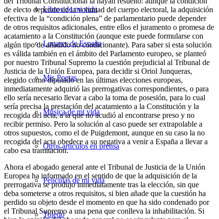
del Tribunal Constitucional la hayan resuelto: aunque la condición
Libros de mi vida
de electo depende de la voluntad del cuerpo electoral, la adquisición
efectiva de la “condición plena” de parlamentario puede depender
de otros requisitos adicionales, entre ellos el juramento o promesa de
acatamiento a la Constitución (aunque este puede formularse con
Lugares de España
algún tipo de añadido no condicionante). Para saber si esta solución
es válida también en el ámbito del Parlamento europeo, se planteó
por nuestro Tribunal Supremo la cuestión prejudicial al Tribunal de
Justicia de la Unión Europea, para decidir si Oriol Junqueras,
Mis Poetas
elegido como diputado en las últimas elecciones europeas,
inmediatamente adquirió las prerrogativas correspondientes, o para
ello sería necesario llevar a cabo la toma de posesión, para lo cual
sería precisa la prestación del acatamiento a la Constitución y la
Música de mi vida
recogida del acta, a la que no acudió al encontrarse preso y no
recibir permiso. Pero la solución al caso puede ser extrapolable a
otros supuestos, como el de Puigdemont, aunque en su caso la no
recogida del acta obedece a su negativa a venir a España a llevar a
Otros artículos en prensa
cabo esa tramitación.
Ahora el abogado general ante el Tribunal de Justicia de la Unión
Europea ha informado en el sentido de que la adquisición de la
Películas de mi vida
prerrogativa se produjo inmediatamente tras la elección, sin que
deba someterse a otros requisitos, si bien añade que la cuestión ha
perdido su objeto desde el momento en que ha sido condenado por
el Tribunal Supremo a una pena que conlleva la inhabilitación. Si
Toledo