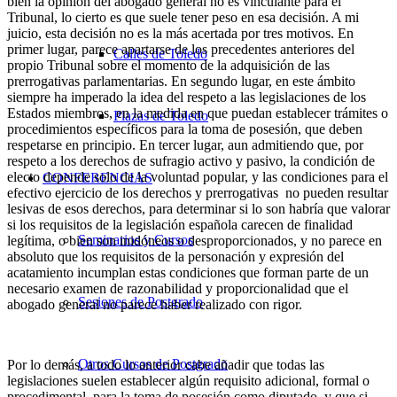
bien la opinión del abogado general no es vinculante para el
Tribunal, lo cierto es que suele tener peso en esa decisión. A mi
juicio, esta decisión no es la más acertada por tres motivos. En
primer lugar, parece apartarse de los precedentes anteriores del
Calles de Toledo
propio Tribunal sobre el momento de la adquisición de las
prerrogativas parlamentarias. En segundo lugar, en este ámbito
siempre ha imperado la idea del respeto a las legislaciones de los
Estados miembros, en la medida en que puedan establecer trámites o
Plazas de Toledo
procedimientos específicos para la toma de posesión, que deben
respetarse en principio. En tercer lugar, aun admitiendo que, por
respeto a los derechos de sufragio activo y pasivo, la condición de
electo depende solo de la voluntad popular, y las condiciones para el
CONFERENCIAS
efectivo ejercicio de los derechos y prerrogativas no pueden resultar
lesivas de esos derechos, para determinar si lo son habría que valorar
si los requisitos de la legislación española carecen de finalidad
Seminarios y Cursos
legítima, o bien son inidóneos o desproporcionados, y no parece en
absoluto que los requisitos de la personación y expresión del
acatamiento incumplan estas condiciones que forman parte de un
necesario examen de razonabilidad y proporcionalidad que el
Sesiones de Postgrado
abogado general no parece haber realizado con rigor.
Otros Cursos de Postgrado
Por lo demás, a todo lo anterior cabe añadir que todas las
legislaciones suelen establecer algún requisito adicional, formal o
procedimental, para la toma de posesión como diputado, y que si