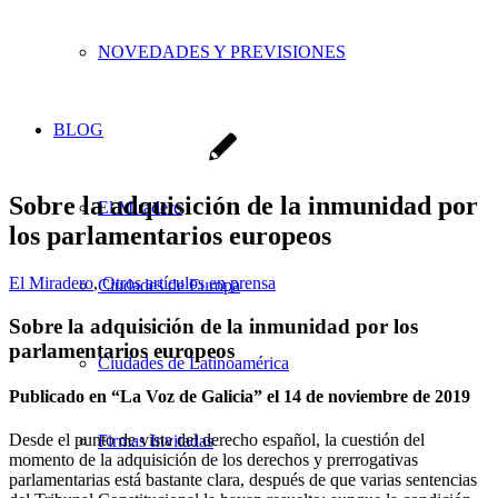
NOVEDADES Y PREVISIONES
BLOG
Sobre la adquisición de la inmunidad por
El Miradero
los parlamentarios europeos
El Miradero
,
Otros artículos en prensa
Ciudades de Europa
Sobre la adquisición de la inmunidad por los
parlamentarios europeos
Ciudades de Latinoamérica
Publicado en “La Voz de Galicia” el 14 de noviembre de 2019
Desde el punto de vista del derecho español, la cuestión del
Firmas Invitadas
momento de la adquisición de los derechos y prerrogativas
parlamentarias está bastante clara, después de que varias sentencias