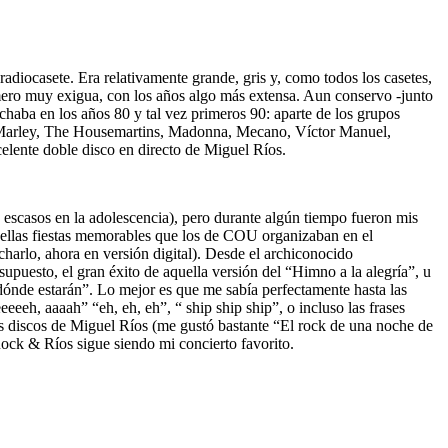
radiocasete. Era relativamente grande, gris y, como todos los casetes,
imero muy exigua, con los años algo más extensa. Aun conservo -junto
chaba en los años 80 y tal vez primeros 90: aparte de los grupos
ob Marley, The Housemartins, Madonna, Mecano, Víctor Manuel,
elente doble disco en directo de Miguel Ríos.
escasos en la adolescencia), pero durante algún tiempo fueron mis
quellas fiestas memorables que los de COU organizaban en el
harlo, ahora en versión digital). Desde el archiconocido
puesto, el gran éxito de aquella versión del “Himno a la alegría”, u
ónde estarán”. Lo mejor es que me sabía perfectamente hasta las
eeeeh, aaaah” “eh, eh, eh”, “ ship ship ship”, o incluso las frases
s discos de Miguel Ríos (me gustó bastante “El rock de una noche de
Rock & Ríos sigue siendo mi concierto favorito.