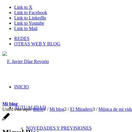
Link to X
Link to Facebook
Link to LinkedIn
Link to Youtube
Link to Mail
REDES
OTRAS WEB Y BLOG
INICIO
Mi blog
ACTUALIDAD
Usted está aquí:
Inicio
1
/
Mi blog
2
/
El Miradero
3
/
Música de mi vid
NOVEDADES Y PREVISIONES