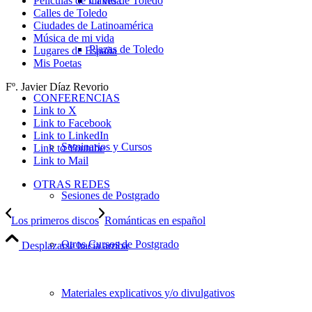
Calles de Toledo
Películas de mi vida
Calles de Toledo
Ciudades de Latinoamérica
Música de mi vida
Plazas de Toledo
Lugares de España
Mis Poetas
Fº. Javier Díaz Revorio
CONFERENCIAS
Link to X
Link to Facebook
Link to LinkedIn
Seminarios y Cursos
Link to Youtube
Link to Mail
OTRAS REDES
Sesiones de Postgrado
Los primeros discos
Románticas en español
Otros Cursos de Postgrado
Desplazarse hacia arriba
Materiales explicativos y/o divulgativos