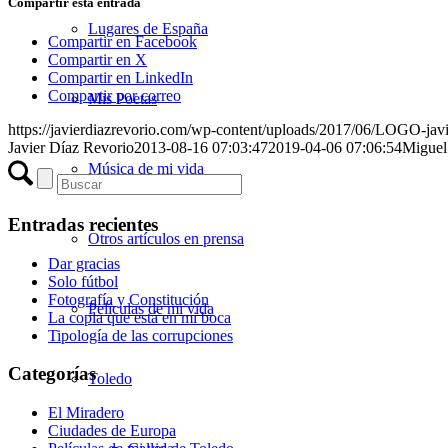
Compartir esta entrada
Lugares de España
Compartir en Facebook
Compartir en X
Compartir en LinkedIn
Compartir por correo
Mis Poetas
https://javierdiazrevorio.com/wp-content/uploads/2017/06/LOGO-javi
Javier Díaz Revorio
2013-08-16 07:03:47
2019-04-06 07:06:54
Miguel
Música de mi vida
Entradas recientes
Otros artículos en prensa
Dar gracias
Solo fútbol
Fotografía y Constitución
Películas de mi vida
La copla que está en mi boca
Tipología de las corrupciones
Categorías
Toledo
El Miradero
Ciudades de Europa