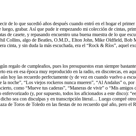
decir de lo que sucedió años después cuando entró en el hogar el primer 
de luego, grabar. Así que pude ir empezando mi colección de cintas, pr
ntas de casete, y repasando encuentro una buena muestra de lo que escu
Phil Collins, algo de Beatles, O.M.D., Elton John, Mike Oldfield, B
a cinta, y sin duda la más escuchada, era el “Rock & Ríos”, aquel exc
ún regalo de cumpleaños, pues los presupuestos eran siempre bastante 
erto era en esa época muy reproducido en la radio, en discotecas, en a
 aún hoy las recuerdo perfectamente (y de vez en cuando vuelvo a escuc
 la noche”, “Los viejos rockeros nunca mueren”, “Al Andalus” o, por su
ncierto, como “Mueve tus caderas”, “Maneras de vivir” o “Mis amigos d
 enfervorizado (y, por supuesto, todos los aficionados a este disco): “ee
 dicho sea con disculpas y en transcripción literal… Luego compré otro
Plaza de Toros de Toledo en las fiestas de no recuerdo qué año, pero el 