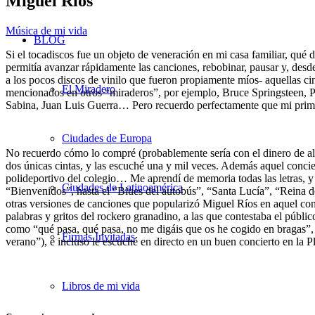
Miguel Ríos
Música de mi vida
BLOG
Si el tocadiscos fue un objeto de veneración en mi casa familiar, qué 
permitía avanzar rápidamente las canciones, rebobinar, pausar y, des
a los pocos discos de vinilo que fueron propiamente míos- aquellas ci
El Miradero
mencionados en otros “miraderos”, por ejemplo, Bruce Springsteen, 
Sabina, Juan Luis Guerra… Pero recuerdo perfectamente que mi primer
Ciudades de Europa
No recuerdo cómo lo compré (probablemente sería con el dinero de alg
dos únicas cintas, y las escuché una y mil veces. Además aquel conci
polideportivo del colegio… Me aprendí de memoria todas las letras, y
Ciudades de Latinoamérica
“Bienvenidos”, hasta el “Blues del autobús”, “Santa Lucía”, “Reina de
otras versiones de canciones que popularizó Miguel Ríos en aquel co
palabras y gritos del rockero granadino, a las que contestaba el público
como “qué pasa, qué pasa, no me digáis que os he cogido en bragas”,
Firmas Invitadas
verano”), e incluso le escuché en directo en un buen concierto en la 
Libros de mi vida