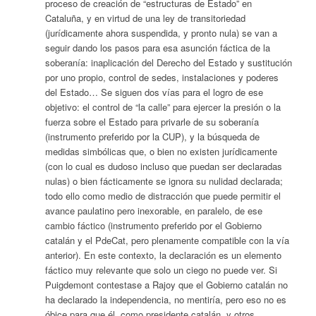
proceso de creación de “estructuras de Estado” en
Cataluña, y en virtud de una ley de transitoriedad
(jurídicamente ahora suspendida, y pronto nula) se van a
seguir dando los pasos para esa asunción fáctica de la
soberanía: inaplicación del Derecho del Estado y sustitución
por uno propio, control de sedes, instalaciones y poderes
del Estado… Se siguen dos vías para el logro de ese
objetivo: el control de “la calle” para ejercer la presión o la
fuerza sobre el Estado para privarle de su soberanía
(instrumento preferido por la CUP), y la búsqueda de
medidas simbólicas que, o bien no existen jurídicamente
(con lo cual es dudoso incluso que puedan ser declaradas
nulas) o bien fácticamente se ignora su nulidad declarada;
todo ello como medio de distracción que puede permitir el
avance paulatino pero inexorable, en paralelo, de ese
cambio fáctico (instrumento preferido por el Gobierno
catalán y el PdeCat, pero plenamente compatible con la vía
anterior). En este contexto, la declaración es un elemento
fáctico muy relevante que solo un ciego no puede ver. Si
Puigdemont contestase a Rajoy que el Gobierno catalán no
ha declarado la independencia, no mentiría, pero eso no es
óbice para que él, como presidente catalán, y otros