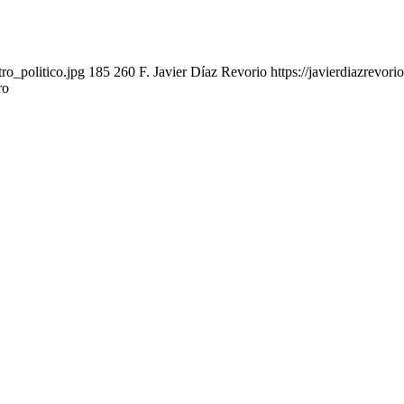
ro_politico.jpg
185
260
F. Javier Díaz Revorio
https://javierdiazrevo
ro