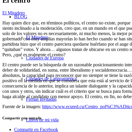
El centro
El Miradero
BLOG
Hay quien dice que, en términos políticos, el centro no existe, porq
siento inclinado a la moderación, creo que, en un mundo en el que pued
solo de los valores no es necesariamente, ni mucho menos, la mejor pos
El Miradero
gobernado con muy amplias mayorías lo han hecho cuando se han situad
partidista hizo que el centro pareciera quedarse huérfano por el auge
“quitaban” votos. Y ahora… algunos tratan de ubicarse en un centro rela
Pero, ¿qué es realmente el centro?
Ciudades de Europa
El centro puede ser la búsqueda de un razonable posicionamiento interm
deber de solidaridad, en suma, entre liberalismo y socialdemocracia… 
absolutos, la capacidad para reconocer que no siempre se tiene la razón
Ciudades de Latinoamérica
positivo en la medida en que se considera que esta está al servicio d
consecuencia de lo anterior, implica un talante dialogante y la capaci
con unos y otros, sin indicar cuál es el criterio que se busca para fo
haga alcalde al candidato con menor apoyo. El centro, en fin, no deber
Firmas Invitadas
Fuente de la imagen:
https://www.ecured.cu/Centro_pol%C3%ADtic
Compartir esta entrada
Libros de mi vida
Compartir en Facebook