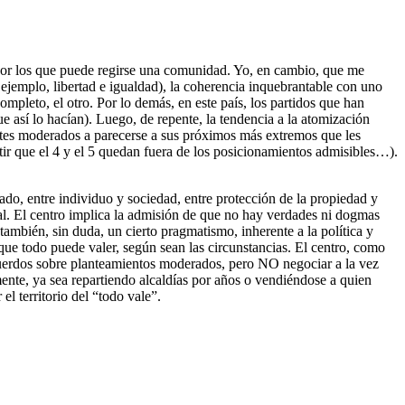
s por los que puede regirse una comunidad. Yo, en cambio, que me
 ejemplo, libertad e igualdad), la coherencia inquebrantable con uno
mpleto, el otro. Por lo demás, en este país, los partidos que han
así lo hacían). Luego, de repente, la tendencia a la atomización
 antes moderados a parecerse a sus próximos más extremos que les
mitir que el 4 y el 5 quedan fuera de los posicionamientos admisibles…).
ado, entre individuo y sociedad, entre protección de la propiedad y
ral. El centro implica la admisión de que no hay verdades ni dogmas
 también, sin duda, un cierto pragmatismo, inherente a la política y
que todo puede valer, según sean las circunstancias. El centro, como
 acuerdos sobre planteamientos moderados, pero NO negociar a la vez
lmente, ya sea repartiendo alcaldías por años o vendiéndose a quien
l territorio del “todo vale”.