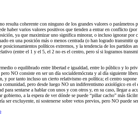
ue no resulta coherente con ninguno de los grandes valores o parámetro
e haber varios valores positivos que tienden a entrar en conflicto (por
ición, ya que maximizar uno significa minorar, o incluso ignorar por co
o en una posición más o menos centrada (o han logrado transmitir que 
 de posicionamientos políticos extremos, y la tendencia de los partidos
tivo (entre el 1 y el 5, el 2 no es el centro, pero sí si logramos trans
edio o equilibrado entre libertad e igualdad, entre lo público y lo priv
pero NO consiste en ser un día socialdemócrata y al día siguiente libe
, y por tanto incluso un cierto relativismo en política; el centro supone
e la comunidad, pero desde luego NO un indiferentismo axiológico en el 
dad para sentarse a hablar con unos y con otros y, en su caso, llegar a
rmar gobierno, a la espera de ver dónde se puede “pillar cacho” más fáci
ía ser excluyente, ni sostenerse sobre vetos previos, pero NO puede ser e
o