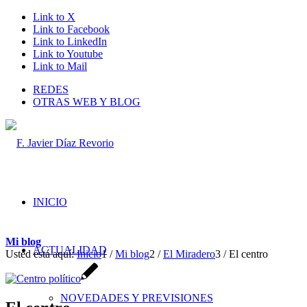
Link to X
Link to Facebook
Link to LinkedIn
Link to Youtube
Link to Mail
REDES
OTRAS WEB Y BLOG
INICIO
Mi blog
ACTUALIDAD
Usted está aquí:
Inicio
1
/
Mi blog
2
/
El Miradero
3
/
El centro
NOVEDADES Y PREVISIONES