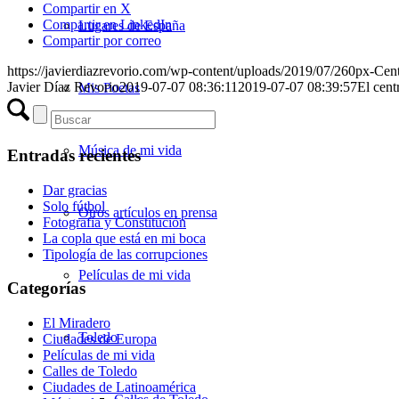
Compartir en X
Compartir en LinkedIn
Lugares de España
Compartir por correo
https://javierdiazrevorio.com/wp-content/uploads/2019/07/260px-Cent
Javier Díaz Revorio
2019-07-07 08:36:11
2019-07-07 08:39:57
El cent
Mis Poetas
Música de mi vida
Entradas recientes
Dar gracias
Solo fútbol
Otros artículos en prensa
Fotografía y Constitución
La copla que está en mi boca
Tipología de las corrupciones
Películas de mi vida
Categorías
El Miradero
Toledo
Ciudades de Europa
Películas de mi vida
Calles de Toledo
Ciudades de Latinoamérica