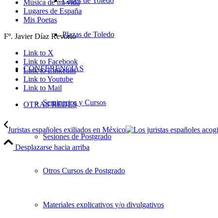
Calles de Toledo
Música de mi vida
Lugares de España
Mis Poetas
Plazas de Toledo
Fº. Javier Díaz Revorio
Link to X
Link to Facebook
CONFERENCIAS
Link to LinkedIn
Link to Youtube
Link to Mail
Seminarios y Cursos
OTRAS REDES
Juristas españoles exiliados en México
Sesiones de Postgrado
Desplazarse hacia arriba
Otros Cursos de Postgrado
Materiales explicativos y/o divulgativos